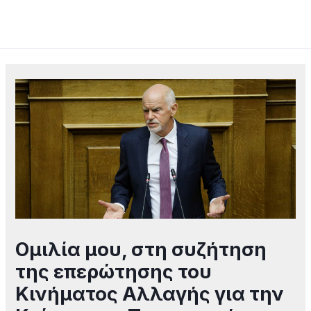
Skip
Mai
to
Men
content
Post
navigation
Ομιλία μου, στη συζήτηση
της επερώτησης του
Κινήματος Αλλαγής για την