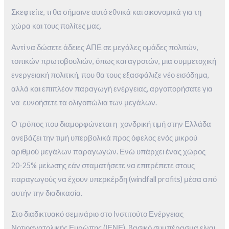
Σκεφτείτε, τι θα σήμαινε αυτό εθνικά και οικονομικά για τη
χώρα και τους πολίτες μας.
Αντί να δώσετε άδειες ΑΠΕ σε μεγάλες ομάδες πολιτών,
τοπικών πρωτοβουλιών, όπως και αγροτών, μια συμμετοχική
ενεργειακή πολιτική, που θα τους εξασφάλιζε νέο εισόδημα,
αλλά και επιπλέον παραγωγή ενέργειας, αργοπορήσατε για
να ευνοήσετε τα ολιγοπώλια των μεγάλων.
Ο τρόπος που διαμορφώνεται η χονδρική τιμή στην Ελλάδα
ανεβάζει την τιμή υπερβολικά προς όφελος ενός μικρού
αριθμού μεγάλων παραγωγών. Ενώ υπάρχει ένας χώρος
20-25% μείωσης εάν σταματήσετε να επιτρέπετε στους
παραγωγούς να έχουν υπερκέρδη (windfall profits) μέσα από
αυτήν την διαδικασία.
Στο διαδικτυακό σεμινάριο στο Ινστιτούτο Ενέργειας
Νοτιοανατολικής Ευρώπης (ΙΕΝΕ), βασικό συμπέρασμα είναι