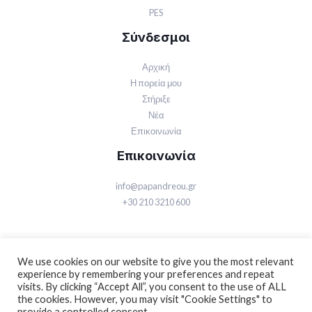
PES
Σύνδεσμοι
Αρχική
Η πορεία μου
Στήριξε
Νέα
Επικοινωνία
Επικοινωνία
info@papandreou.gr
+30 210 3210 600
We use cookies on our website to give you the most relevant
experience by remembering your preferences and repeat
visits. By clicking “Accept All”, you consent to the use of ALL
© 2026 Γιώργος Α. Παπανδρέου | Powered by Γιώργος Α. Παπανδρέου
the cookies. However, you may visit "Cookie Settings" to
provide a controlled consent.