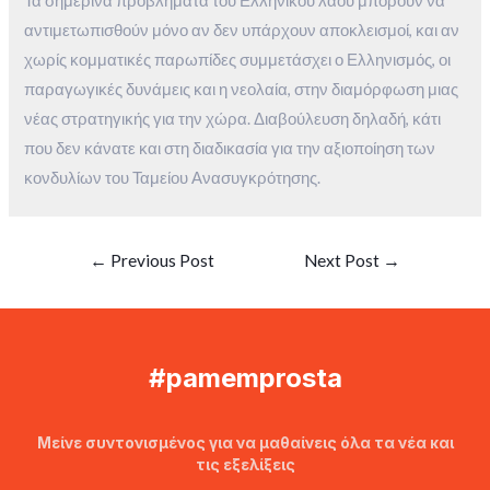
Τα σημερινά προβλήματα του Ελληνικού λαού μπορούν να
αντιμετωπισθούν μόνο αν δεν υπάρχουν αποκλεισμοί, και αν
χωρίς κομματικές παρωπίδες συμμετάσχει ο Ελληνισμός, οι
παραγωγικές δυνάμεις και η νεολαία, στην διαμόρφωση μιας
νέας στρατηγικής για την χώρα. Διαβούλευση δηλαδή, κάτι
που δεν κάνατε και στη διαδικασία για την αξιοποίηση των
κονδυλίων του Ταμείου Ανασυγκρότησης.
←
Previous Post
Next Post
→
#pamemprosta
Μείνε συντονισμένος για να μαθαίνεις όλα τα νέα και
τις εξελίξεις