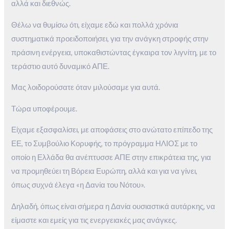
αλλά και διεθνώς.
Θέλω να θυμίσω ότι, είχαμε εδώ και πολλά χρόνια
συστηματικά προειδοποιήσει, για την ανάγκη στροφής στην
πράσινη ενέργεια, υποκαθιστώντας έγκαιρα τον λιγνίτη, με το
τεράστιο αυτό δυναμικό ΑΠΕ.
Μας λοιδορούσατε όταν μιλούσαμε για αυτά.
Τώρα υποφέρουμε.
Είχαμε εξασφαλίσει, με αποφάσεις στο ανώτατο επίπεδο της
ΕΕ, το Συμβούλιο Κορυφής, το πρόγραμμα ΗΛΙΟΣ με το
οποίο η Ελλάδα θα ανέπτυσσε ΑΠΕ στην επικράτεια της, για
να προμηθεύει τη Βόρεια Ευρώπη, αλλά και για να γίνει,
όπως συχνά έλεγα «η Δανία του Νότου».
Δηλαδή, όπως είναι σήμερα η Δανία ουσιαστικά αυτάρκης, να
είμαστε και εμείς για τις ενεργειακές μας ανάγκες.