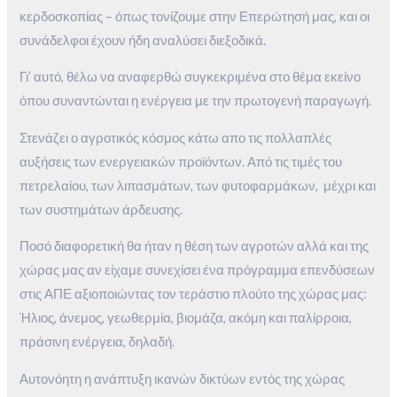
κερδοσκοπίας – όπως τονίζουμε στην Επερώτησή μας, και οι
συνάδελφοι έχουν ήδη αναλύσει διεξοδικά.
Γι’ αυτό, θέλω να αναφερθώ συγκεκριμένα στο θέμα εκείνο
όπου συναντώνται η ενέργεια με την πρωτογενή παραγωγή.
Στενάζει ο αγροτικός κόσμος κάτω απο τις πολλαπλές
αυξήσεις των ενεργειακών προϊόντων. Από τις τιμές του
πετρελαίου, των λιπασμάτων, των φυτοφαρμάκων, μέχρι και
των συστημάτων άρδευσης.
Ποσό διαφορετική θα ήταν η θέση των αγροτών αλλά και της
χώρας μας αν είχαμε συνεχίσει ένα πρόγραμμα επενδύσεων
στις ΑΠΕ αξιοποιώντας τον τεράστιο πλούτο της χώρας μας:
Ήλιος, άνεμος, γεωθερμία, βιομάζα, ακόμη και παλίρροια,
πράσινη ενέργεια, δηλαδή.
Αυτονόητη η ανάπτυξη ικανών δικτύων εντός της χώρας