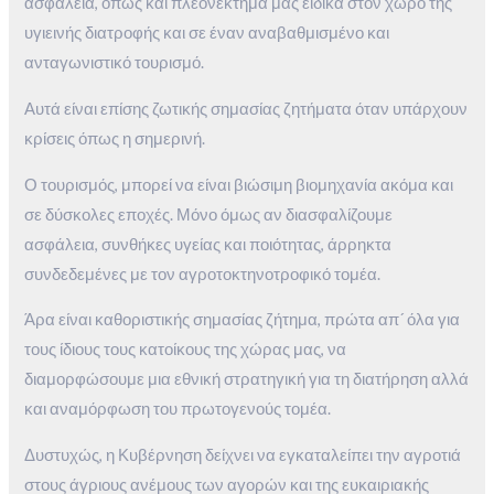
ασφάλεια, όπως και πλεονέκτημα μας ειδικά στον χώρο της
υγιεινής διατροφής και σε έναν αναβαθμισμένο και
ανταγωνιστικό τουρισμό.
Αυτά είναι επίσης ζωτικής σημασίας ζητήματα όταν υπάρχουν
κρίσεις όπως η σημερινή.
Ο τουρισμός, μπορεί να είναι βιώσιμη βιομηχανία ακόμα και
σε δύσκολες εποχές. Μόνο όμως αν διασφαλίζουμε
ασφάλεια, συνθήκες υγείας και ποιότητας, άρρηκτα
συνδεδεμένες με τον αγροτοκτηνοτροφικό τομέα.
Άρα είναι καθοριστικής σημασίας ζήτημα, πρώτα απ´ όλα για
τους ίδιους τους κατοίκους της χώρας μας, να
διαμορφώσουμε μια εθνική στρατηγική για τη διατήρηση αλλά
και αναμόρφωση του πρωτογενούς τομέα.
Δυστυχώς, η Κυβέρνηση δείχνει να εγκαταλείπει την αγροτιά
στους άγριους ανέμους των αγορών και της ευκαιριακής