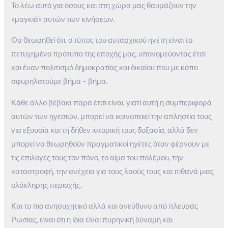
Το λέω αυτό για όσους και στη χώρα μας θαυμάζουν την
«μαγκιά» αυτών των κινήσεων.
Θα θεωρηθεί ότι, ο τύπος του αυταρχικού ηγέτη είναι το
πετυχημένο πρότυπο της εποχής μας, υπονομεύοντας έτσι
και έναν πολιτισμό δημοκρατίας και δικαίου που με κόπο
σφυρηλατούμε βήμα – βήμα.
Κάθε άλλο βέβαια παρά έτσι είναι, γιατί αυτή η συμπεριφορά
αυτών των ηγεσιών, μπορεί να ικανοποιεί την απληστία τους
για εξουσία και τη δήθεν ιστορική τους δοξασία, αλλά δεν
μπορεί να θεωρηθούν πραγματικοί ηγέτες όταν φέρνουν με
τις επιλογές τους τον πόνο, το αίμα του πολέμου, την
καταστροφή, την ανέχεια για τους λαούς τους και πιθανά μιας
ολόκληρης περιοχής.
Και το πιο ανησυχητικό αλλά και ανεύθυνο από πλευράς
Ρωσίας, είναι ότι η ίδια είναι πυρηνική δύναμη και