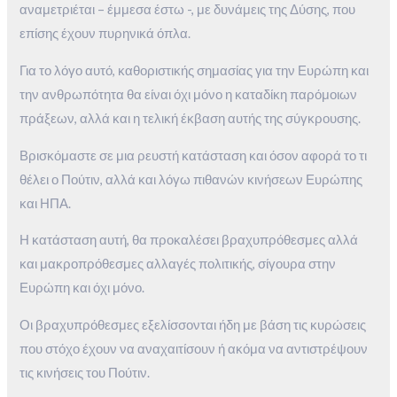
αναμετριέται – έμμεσα έστω -, με δυνάμεις της Δύσης, που
επίσης έχουν πυρηνικά όπλα.
Για το λόγο αυτό, καθοριστικής σημασίας για την Ευρώπη και
την ανθρωπότητα θα είναι όχι μόνο η καταδίκη παρόμοιων
πράξεων, αλλά και η τελική έκβαση αυτής της σύγκρουσης.
Βρισκόμαστε σε μια ρευστή κατάσταση και όσον αφορά το τι
θέλει ο Πούτιν, αλλά και λόγω πιθανών κινήσεων Ευρώπης
και ΗΠΑ.
Η κατάσταση αυτή, θα προκαλέσει βραχυπρόθεσμες αλλά
και μακροπρόθεσμες αλλαγές πολιτικής, σίγουρα στην
Ευρώπη και όχι μόνο.
Οι βραχυπρόθεσμες εξελίσσονται ήδη με βάση τις κυρώσεις
που στόχο έχουν να αναχαιτίσουν ή ακόμα να αντιστρέψουν
τις κινήσεις του Πούτιν.