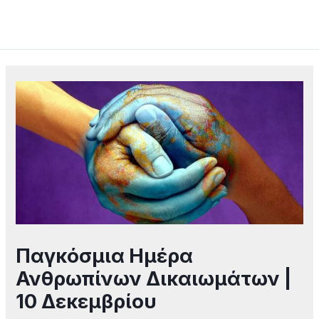
Skip
Mai
to
Men
content
Post
navigation
Παγκόσμια Ημέρα
Ανθρωπίνων Δικαιωμάτων |
10 Δεκεμβρίου