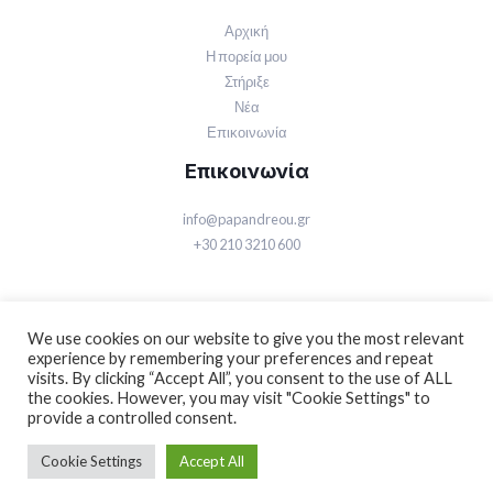
Αρχική
Η πορεία μου
Στήριξε
Νέα
Επικοινωνία
Επικοινωνία
info@papandreou.gr
+30 210 3210 600
We use cookies on our website to give you the most relevant
experience by remembering your preferences and repeat
visits. By clicking “Accept All”, you consent to the use of ALL
© 2026 Γιώργος Α. Παπανδρέου | Powered by Γιώργος Α. Παπανδρέου
the cookies. However, you may visit "Cookie Settings" to
provide a controlled consent.
Όροι χρήσης
Πολιτική Απορρήτου
Cookie Settings
Accept All