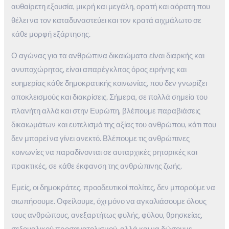
αυθαίρετη εξουσία, μικρή και μεγάλη, ορατή και αόρατη που
θέλει να τον καταδυναστεύει και τον κρατά αιχμάλωτο σε
κάθε μορφή εξάρτησης.
Ο αγώνας για τα ανθρώπινα δικαιώματα είναι διαρκής και
ανυποχώρητος, είναι απαρέγκλιτος όρος ειρήνης και
ευημερίας κάθε δημοκρατικής κοινωνίας, που δεν γνωρίζει
αποκλεισμούς και διακρίσεις. Σήμερα, σε πολλά σημεία του
πλανήτη αλλά και στην Ευρώπη, βλέπουμε παραβιάσεις
δικαιωμάτων και ευτελισμό της αξίας του ανθρώπου, κάτι που
δεν μπορεί να γίνει ανεκτό. Βλέπουμε τις ανθρώπινες
κοινωνίες να παραδίνονται σε αυταρχικές ρητορικές και
πρακτικές, σε κάθε έκφανση της ανθρώπινης ζωής.
Εμείς, οι δημοκράτες, προοδευτικοί πολίτες, δεν μπορούμε να
σιωπήσουμε. Οφείλουμε, όχι μόνο να αγκαλιάσουμε όλους
τους ανθρώπους, ανεξαρτήτως φυλής, φύλου, θρησκείας,
σεξουαλικού προσανατολισμού, αλλά και να δώσουμε