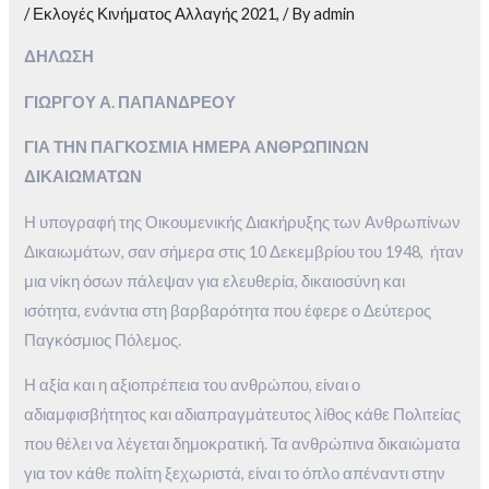
/
Εκλογές Κινήματος Αλλαγής 2021,
/ By
admin
ΔΗΛΩΣΗ
ΓΙΩΡΓΟΥ Α. ΠΑΠΑΝΔΡΕΟΥ
ΓΙΑ ΤΗΝ ΠΑΓΚΟΣΜΙΑ ΗΜΕΡΑ ΑΝΘΡΩΠΙΝΩΝ
ΔΙΚΑΙΩΜΑΤΩΝ
Η υπογραφή της Οικουμενικής Διακήρυξης των Ανθρωπίνων
Δικαιωμάτων, σαν σήμερα στις 10 Δεκεμβρίου του 1948, ήταν
μια νίκη όσων πάλεψαν για ελευθερία, δικαιοσύνη και
ισότητα, ενάντια στη βαρβαρότητα που έφερε ο Δεύτερος
Παγκόσμιος Πόλεμος.
Η αξία και η αξιοπρέπεια του ανθρώπου, είναι ο
αδιαμφισβήτητος και αδιαπραγμάτευτος λίθος κάθε Πολιτείας
που θέλει να λέγεται δημοκρατική. Τα ανθρώπινα δικαιώματα
για τον κάθε πολίτη ξεχωριστά, είναι το όπλο απέναντι στην