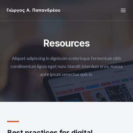
Skip
Mai
to
Men
content
Resources
Aliquet adipiscing in dignissim scelerisque fermentum nibh
condimentum ligula eget nunc blandit interdum eros, massa
ante ipsum senectus quis in.
Best practices for digital