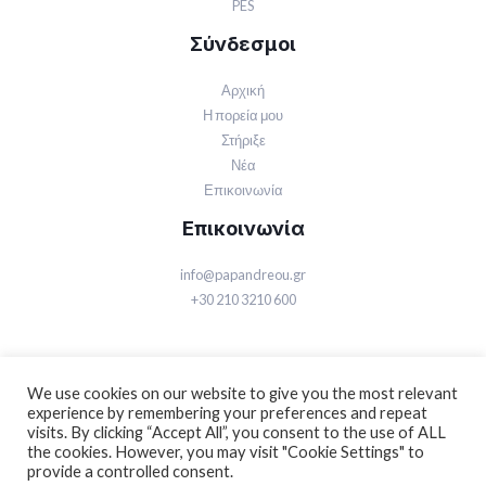
PES
Σύνδεσμοι
Αρχική
Η πορεία μου
Στήριξε
Νέα
Επικοινωνία
Επικοινωνία
info@papandreou.gr
+30 210 3210 600
We use cookies on our website to give you the most relevant
experience by remembering your preferences and repeat
visits. By clicking “Accept All”, you consent to the use of ALL
© 2026 Γιώργος Α. Παπανδρέου | Powered by Γιώργος Α. Παπανδρέου
the cookies. However, you may visit "Cookie Settings" to
provide a controlled consent.
Όροι χρήσης