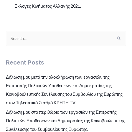
Εκλογές Κινήματος Αλλαγής 2021,
S
e
a
Recent Posts
r
c
Δήλωση μου μετά την ολοκλήρωση των εργασιών της
h
Επιτροπής Πολιτικών Υποθέσεων και Δημοκρατίας της
f
Κοινοβουλευτικής Συνέλευσης του Συμβουλίου της Ευρώπης
o
στον Τηλεοπτικό Σταθμό ΚΡΗΤΗ TV
r
Δήλωση μου στο περιθώριο των εργασιών της Επιτροπής
:
Πολιτικών Υποθέσεων και Δημοκρατίας της Κοινοβουλευτικής
Συνέλευσης του Συμβουλίου της Ευρώπης.