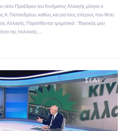
ς του νέου Προέδρου του Κινήματος Αλλαγής μίλησε ο
Α. Παπανδρέου, καθώς και για τους στόχους που θέτει
ς Αλλαγής. Παρατίθενται τμηματικά : “Βασικός μου
νιο της πολιτικής, …