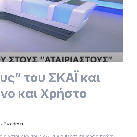
υς” του ΣΚΑΪ και
νο και Χρήστο
/ By
admin
αιριαστους και τον ΣΚΑΪ, συνομίλησε σήμερα ο πρώην