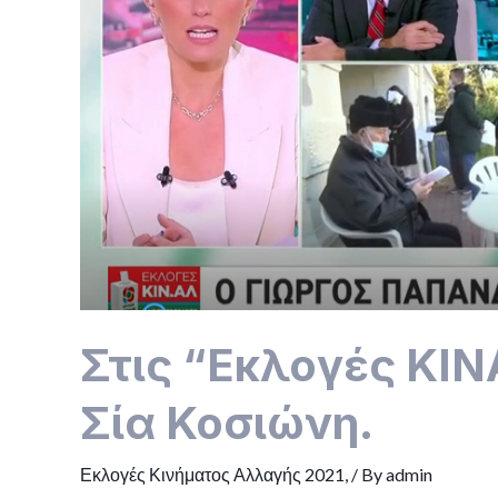
και
τη
Σία
Κοσιώνη.
Στις “Εκλογές ΚΙΝ
Σία Κοσιώνη.
Εκλογές Κινήματος Αλλαγής 2021,
/ By
admin