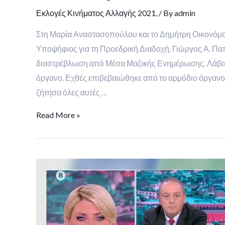
Εκλογές Κινήματος Αλλαγής 2021,
/ By
admin
Στη Μαρία Αναστασοπούλου και το Δημήτρη Οικονόμ
Υποψήφιος για τη Προεδρική Διαδοχή, Γιώργος Α. Παπ
διαστρέβλωση από Μέσα Μαζικής Ενημέρωσης. Λάβαμε
όργανο. Εχθές επιβεβαιώθηκε από το αρμόδιο όργα
ζήτησα όλες αυτές …
Read More »
Στις
“Εκλογές
ΚΙΝΑΛ”
του
ΣΚΑΪ