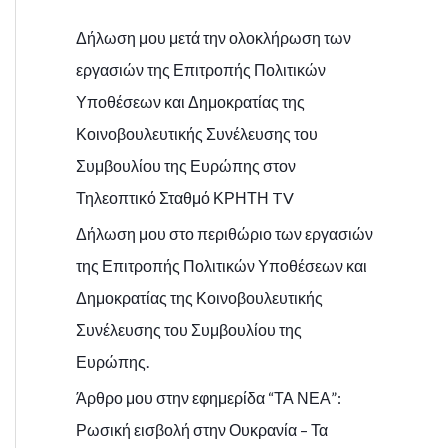
c
Δήλωση μου μετά την ολοκλήρωση των
h
εργασιών της Επιτροπής Πολιτικών
f
Υποθέσεων και Δημοκρατίας της
o
Κοινοβουλευτικής Συνέλευσης του
r
Συμβουλίου της Ευρώπης στον
:
Τηλεοπτικό Σταθμό ΚΡΗΤΗ TV
Δήλωση μου στο περιθώριο των εργασιών
της Επιτροπής Πολιτικών Υποθέσεων και
Δημοκρατίας της Κοινοβουλευτικής
Συνέλευσης του Συμβουλίου της
Ευρώπης.
Άρθρο μου στην εφημερίδα “ΤΑ ΝΕΑ”:
Ρωσική εισβολή στην Ουκρανία – Τα